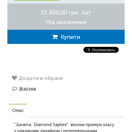
15 300,00 грн.
/шт
Під замовлення
Купити
Додати в обране
Відгуки
Опис
"Junama Diamond Saphire" візочки преміум класу
з унікальним дизайном і неперевершеним