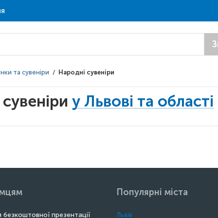
ня
З
унки та сувеніри
/
Народні сувеніри
 сувеніри
у Львові та області
ємцям
Популярні міста
 безкоштовної презентації
Львів