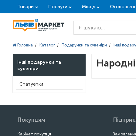
Товари
Послуги
Місця
Оголошен
Головна
/
Каталог
/
Подарунки та сувеніри
/
Інші подар
Народні
Інші подарунки та
сувеніри
Статуетки
Покупцям
Підпри
Кабінет покупця
Замовлення