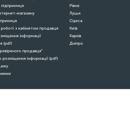
 підприємця
Рівне
нтернет-магазину
Луцьк
дприємця
Одеса
 роботі з кабінетом продавця
Київ
зміщення інформації
Харків
я (pdf)
Дніпро
ревіреного продавця"
о розміщення інформації (pdf)
дажу
тримки