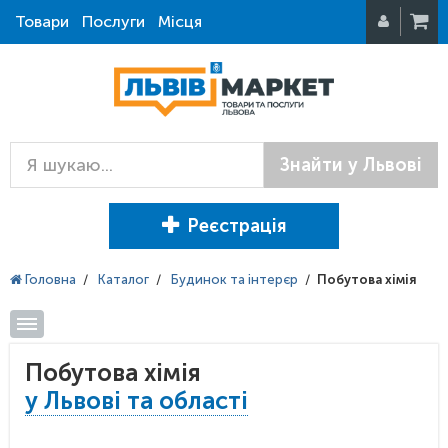
Товари
Послуги
Місця
Знайти у Львові
Реєстрація
Головна
/
Каталог
/
Будинок та інтерєр
/
Побутова хімія
Побутова хімія
у Львові та області