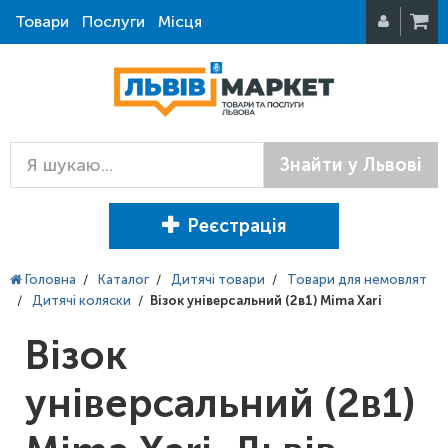
Товари
Послуги
Місця
Знайти у Львові
Реєстрація
Головна
/
Каталог
/
Дитячі товари
/
Товари для немовлят
/
Дитячі коляски
/
Візок універсальний (2в1) Mima Xari
Візок
універсальний (2в1)