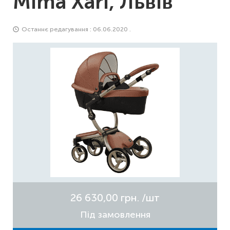
Mima Xari, Львів
Останнє редагування : 06.06.2020 .
26 630,00 грн.
/шт
Під замовлення