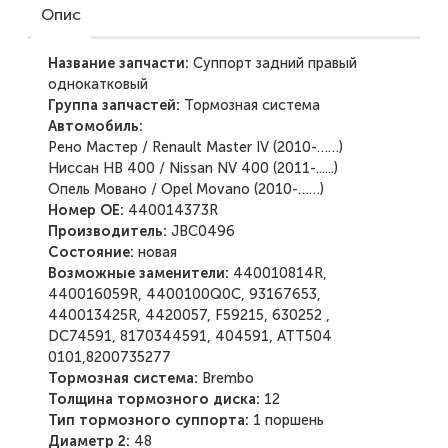
Опис
Название запчасти:
Суппорт задний правый
однокатковый
Группа запчастей:
Тормозная система
Автомобиль:
Рено Мастер / Renault Master IV (2010-……)
Ниссан НВ 400 / Nissan NV 400 (2011-......)
Опель Мовано / Opel Movano (2010-……)
Номер ОЕ:
440014373R
Производитель:
JBC0496
Состояние:
новая
Возможные заменители:
440010814R,
440016059R, 4400100Q0C, 93167653,
440013425R, 4420057, F59215, 630252 ,
DC74591, 8170344591, 404591, ATT504
0101,8200735277
Тормозная система:
Brembo
Толщина тормозного диска:
12
Тип тормозного суппорта:
1 поршень
Диаметр 2:
48