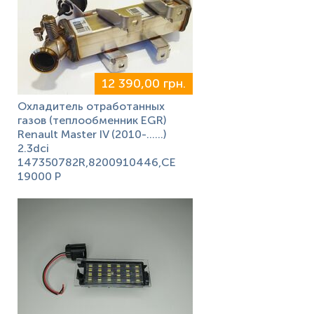
12 390,00 грн.
Охладитель отработанных
газов (теплообменник EGR)
Renault Master IV (2010-……)
2.3dci
147350782R,8200910446,CE
19000 P