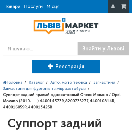
Товари
Послуги
Місця
Знайти у Львові
Реєстрація
Головна
/
Каталог
/
Авто, мото техніка
/
Запчастини
/
Запчастини для фургонів та мікроавтобусів
/
Суппорт задний правый однокатковый Опель Мовано / Opel
Movano (2010-……) 440014373R,8200735277,440010814R,
440016059R,440013425R
Суппорт задний