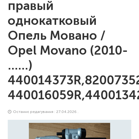
правый
однокатковый
Опель Мовано /
Opel Movano (2010-
……)
440014373R,8200735
440016059R,4400134
Останнє редагування : 27.04.2026 .