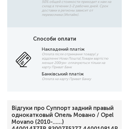
50% общей стоимости приходит к нам на
склад в течении 1-2 рабочих дней. Срок
доставки в регионы зависит от
перевозчика (Интайм).
Способи оплати
Накладений платіж
Оплата після отримання товару( у
відділенні Нова Пошта),Товари вартістю
менше 200грн- оплачуються тільки на
карту Приват Банк
Банківський платіж
Оплата на карту Приват Банку
Відгуки про Суппорт задний правый
однокатковый Опель Мовано / Opel
Movano (2010-……)
440014373R,8200735277,440010814R,