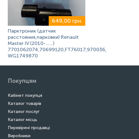
649,00 грн.
Парктроник (датчик
расстояния,парковки) Renault
Master IV (2010-……)
7701062074,70699120,FT76017,970036,
WG1749870
Покупцям
Кабінет покупця
Каталог товарів
Каталог послуг
Каталог місць
Перевірені продавці
Виробники