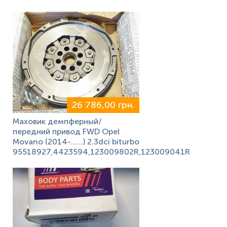
26 786,00 грн.
Маховик демпферный/
передний привод FWD Opel
Movano (2014-……) 2.3dci biturbo
95518927,4423594,123009802R,123009041R