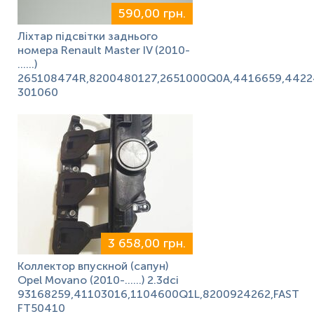
590,00 грн.
Ліхтар підсвітки заднього
номера Renault Master IV (2010-
……)
265108474R,8200480127,2651000Q0A,4416659,4422
301060
3 658,00 грн.
Коллектор впускной (сапун)
Opel Movano (2010-……) 2.3dci
93168259,41103016,1104600Q1L,8200924262,FAST
FT50410