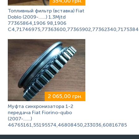
354,00 грн.
Топливный фильтр (вставка) Fiat
Doblo (2009-……) 1.3Mjtd
77365864,1906 98,1906
C4,71746975,77363600,77365902,77362340,7175384
2 065,00 грн.
Муфта синхронизатора 1-2
передача Fiat Fiorino-qubo
(2007-……)
46765161,55195574,46808450,233036,60816785