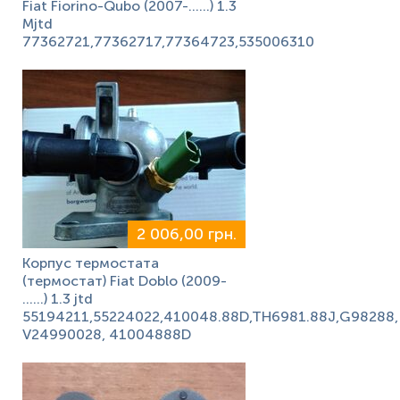
Fiat Fiorino-Qubo (2007-......) 1.3
Mjtd
77362721,77362717,77364723,535006310
2 006,00 грн.
Корпус термостата
(термостат) Fiat Doblo (2009-
……) 1.3 jtd
55194211,55224022,410048.88D,TH6981.88J,G98288,
V24990028, 41004888D