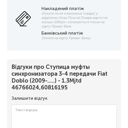
Накладений платіж
Оплата після отримання товару( у
відділенні Нова Пошта),Товари вартістю
менше 200грн- оплачуються тільки на
карту Приват Банк
Банківський платіж
Оплата на карту Приват Банку
Відгуки про Ступица муфты
синхронизатора 3-4 передачи Fiat
Doblo (2009-.....) - 1.3Mjtd
46766024,60816195
Залишити відгук