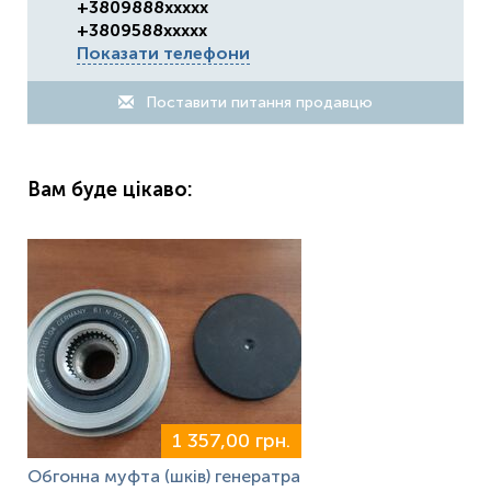
+3809888xxxxx
+3809588xxxxx
Показати телефони
Поставити питання продавцю
Вам буде цікаво:
1 357,00 грн.
Обгонна муфта (шків) генератра