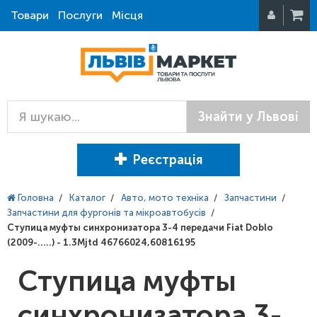
Товари
Послуги
Місця
Знайти у Львові
Реєстрація
Головна
/
Каталог
/
Авто, мото техніка
/
Запчастини
/
Запчастини для фургонів та мікроавтобусів
/
Ступица муфты синхронизатора 3-4 передачи Fiat Doblo
(2009-.....) - 1.3Mjtd 46766024,60816195
Ступица муфты
синхронизатора 3-