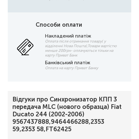
Способи оплати
Накладений платіж
Оплата після отримання товару( у
відділенні Нова Пошта),Товари вартістю
менше 200грн- оплачуються тільки на
карту Приват Банк
Банківський платіж
Оплата на карту Приват Банку
Відгуки про Синхронизатор КПП 3
передача MLC (нового образца) Fiat
Ducato 244 (2002-2006)
9567437888,9464466288,2353
59,2353 58,FT62425