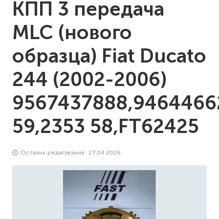
КПП 3 передача
MLC (нового
образца) Fiat Ducato
244 (2002-2006)
9567437888,9464466
59,2353 58,FT62425
Останнє редагування : 27.04.2026 .