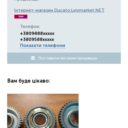
Інтернет-магазин Ducato.Lvivmarket.NET
Телефон:
+3809888xxxxx
+3809588xxxxx
Показати телефони
Поставити питання продавцю
Вам буде цікаво: