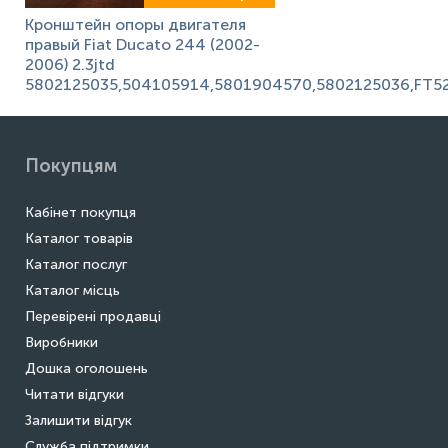
Кронштейн опоры двигателя
правый Fiat Ducato 244 (2002-
2006) 2.3jtd
5802125035,504105914,5801904570,5802125036,FT5
Покупцям
Кабінет покупця
Каталог товарів
Каталог послуг
Каталог місць
Перевірені продавці
Виробники
Дошка оголошень
Читати відгуки
Залишити відгук
Служба підтримки