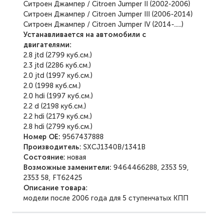
Ситроен Джампер / Citroen Jumper II (2002-2006)
Ситроен Джампер / Citroen Jumper III (2006-2014)
Ситроен Джампер / Citroen Jumper IV (2014-.....)
Устанавливается на автомобили с
двигателями:
2.8 jtd (2799 куб.см.)
2.3 jtd (2286 куб.см.)
2.0 jtd (1997 куб.см.)
2.0 (1998 куб.см.)
2.0 hdi (1997 куб.см.)
2.2 d (2198 куб.см.)
2.2 hdi (2179 куб.см.)
2.8 hdi (2799 куб.см.)
Номер ОЕ:
9567437888
Производитель:
SXCJ1340B/1341B
Состояние:
новая
Возможные заменители:
9464466288, 2353 59,
2353 58, FT62425
Описание товара:
модели после 2006 года для 5 ступенчатых КПП