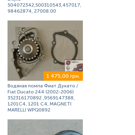
504072342,500310543,457017,
98462874, 27008.00
1 475,00 грн.
Водяная помпа Фиат Дукато /
Fiat Ducato 244 (2002-2006)
352316170892 ,9569147388,
1201C4, 1201 C4, MAGNETI
MARELLI WPQ0892