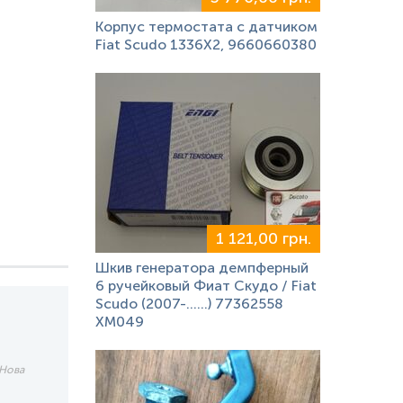
Корпус термостата с датчиком
Fiat Scudo 1336X2, 9660660380
1 121,00 грн.
Шкив генератора демпферный
6 ручейковый Фиат Скудо / Fiat
Scudo (2007-……) 77362558
XM049
 Нова