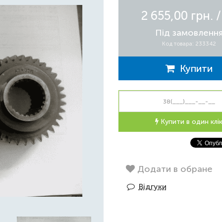
2 655,00 грн.
Під замовленн
Код товара: 233342
Купити
Купити в один клі
Додати в обране
Відгуки