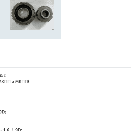
/35z
(АКПП и МКПП)
.9D;
 1.6, 1.9D;