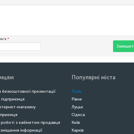
ім'я
*
Залишити
ємцям
Популярні міста
 безкоштовної презентації
Львів
 підприємця
Рівне
нтернет-магазину
Луцьк
дприємця
Одеса
 роботі з кабінетом продавця
Київ
зміщення інформації
Харків