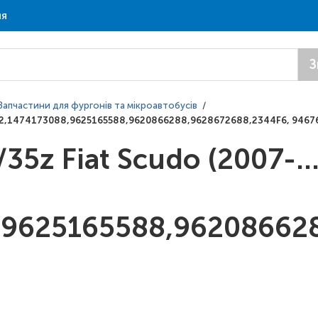
ня
З
Запчастини для фургонів та мікроавтобусів
/
233342,1474173088,9625165588,9620866288,9628672688,2344F6, 946
z Fiat Scudo (2007-....
,9625165588,96208662