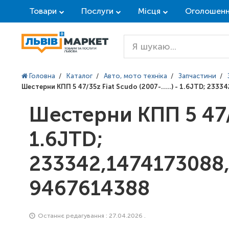
Товари
Послуги
Місця
Оголошен
Головна
/
Каталог
/
Авто, мото техніка
/
Запчастини
/
Шестерни КПП 5 47/35z Fiat Scudo (2007-.....) - 1.6JTD; 
Шестерни КПП 5 47/35
1.6JTD;
233342,1474173088
9467614388
Останнє редагування : 27.04.2026 .