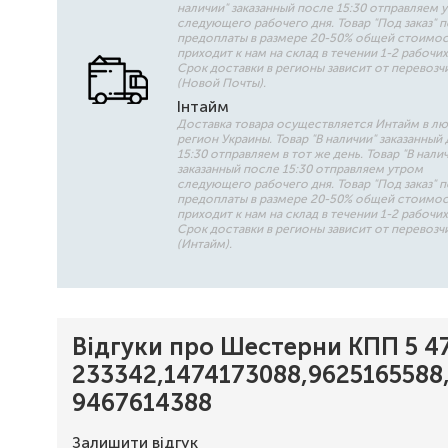
наличии" заказанный после 15:30 отправляем 
следующего рабочего дня. Товар "Под заказ" 
предоплаты в размере 20-50% общей стоимо
приходит к нам на склад в течении 1-2 рабочих
Срок доставки в регионы зависит от перевозч
(Новой Почты).
Інтайм
Доставка товара осуществляется Интайм в л
регион Украины. Товар "В наличии" заказанный 
15:30 отправляем в тот же день. Товар "В нали
заказанный после 15:30 отправляем утром
следующего рабочего дня. Товар "Под заказ" 
предоплаты в размере 20-50% общей стоимо
приходит к нам на склад в течении 1-2 рабочих
Срок доставки в регионы зависит от перевозч
(Интайм).
Відгуки про Шестерни КПП 5 47/35
233342,1474173088,9625165588
9467614388
Залишити відгук