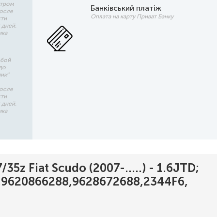
утром
Банківський платіж
после
Оплата на карту Приват Банку
сти
 дней.
ика
юбой
до
чии"
после
сти
 дней.
ика
z Fiat Scudo (2007-.....) - 1.6JTD;
,9620866288,9628672688,2344F6,