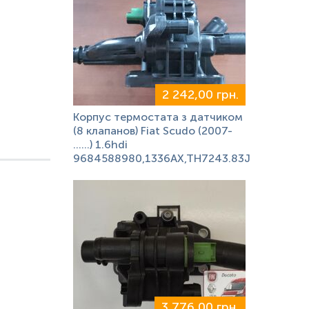
2 242,00 грн.
Корпус термостата з датчиком
(8 клапанов) Fiat Scudo (2007-
……) 1.6hdi
9684588980,1336AX,TH7243.83J
3 776,00 грн.