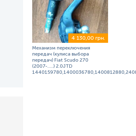
4 130,00 грн.
Механизм переключения
передач (кулиса выбора
передач) Fiat Scudo 270
(2007-.....) 2.0JTD
1440159780,1400036780,1400812880,240