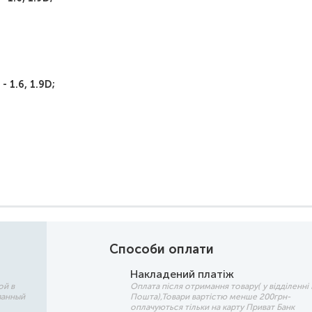
 1.6, 1.9D;
Способи оплати
Накладений платіж
ой в
Оплата після отримання товару( у відділенні
занный
Пошта),Товари вартістю менше 200грн-
оплачуються тільки на карту Приват Банк