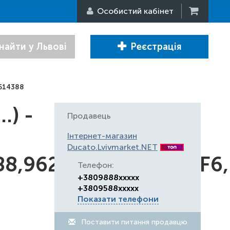
Особистий кабінет
найти у Львові
Реєстрація
7614388
.) -
Продавець
Інтернет-магазин
Ducato.Lvivmarket.NET
88,9628672688,2344F6,
Телефон:
+3809888xxxxx
+3809588xxxxx
Показати телефони
Поставити питання продавцю