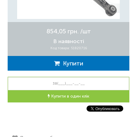
854,05 грн.
/шт
В наявності
Код товара: 51820716
Купити
Купити в один клік