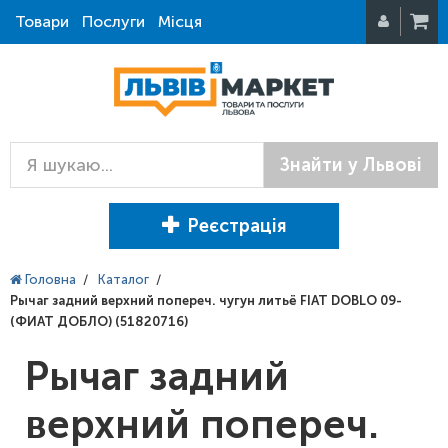
Товари
Послуги
Місця
Знайти у Львові
Реєстрація
Головна
/
Каталог
/
Рычаг задний верхний попереч. чугун литьё FIAT DOBLO 09-
(ФИАТ ДОБЛО) (51820716)
Рычаг задний
верхний попереч.