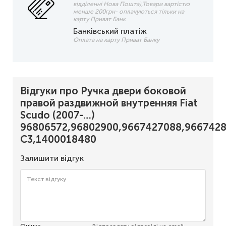
відділенні Нова Пошта),Товари вартістю
менше 200грн- оплачуються тільки на
карту Приват Банк
Банківський платіж
Оплата на карту Приват Банку
Відгуки про Ручка двери боковой
правой раздвижной внутренняя Fiat
Scudo (2007-…)
96806572,96802900,9667427088,966742
C3,1400018480
Залишити відгук