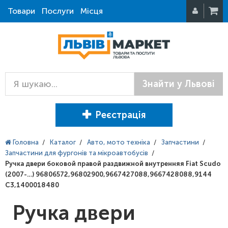
Товари
Послуги
Місця
Знайти у Львові
Реєстрація
Головна
/
Каталог
/
Авто, мото техніка
/
Запчастини
/
Запчастини для фургонів та мікроавтобусів
/
Ручка двери боковой правой раздвижной внутренняя Fiat Scudo
(2007-…) 96806572,96802900,9667427088,9667428088,9144
C3,1400018480
Ручка двери