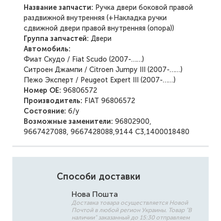
Название запчасти:
Ручка двери боковой правой
раздвижной внутренняя (+Накладка ручки
сдвижной двери правой внутренняя (опора))
Группа запчастей:
Двери
Автомобиль:
Фиат Скудо / Fiat Scudo (2007-……)
Ситроен Джампи / Citroen Jumpy III (2007-……)
Пежо Эксперт / Peugeot Expert III (2007-……)
Номер ОЕ:
96806572
Производитель:
FIAT 96806572
Состояние:
б/у
Возможные заменители:
96802900,
9667427088, 9667428088,9144 C3,1400018480
Способи доставки
Нова Пошта
Доставка товара осуществляется Новой
Почтой в любой регион Украины. Товар "В
наличии" заказанный до 15:30 отправляем