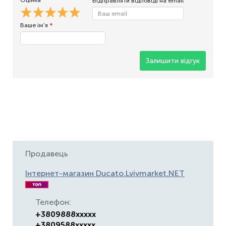
Оцінка
Відправляти відповіді на email
Ваше ім'я
*
Залишити відгук
Продавець
Інтернет-магазин Ducato.Lvivmarket.NET
Телефон:
+3809888xxxxx
+3809588xxxxx