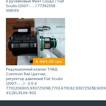
6 ручейковый Фиат Скудо / Fiat
Scudo (2007-……) 77362558
XM049
4 484,00 грн.
Редукционный клапан ТНВД
Common Rail (датчик,
регулятор давления) Fiat Scudo
(2007-……) - 2.0 d
7701206905,9307Z509B,7701479182,9307Z523B,9209
45,DEL9109-903