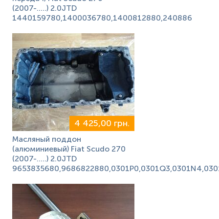
(2007-.....) 2.0JTD
1440159780,1400036780,1400812880,240886
4 425,00 грн.
Масляный поддон
(алюминиевый) Fiat Scudo 270
(2007-.....) 2.0JTD
9653835680,9686822880,0301P0,0301Q3,0301N4,030