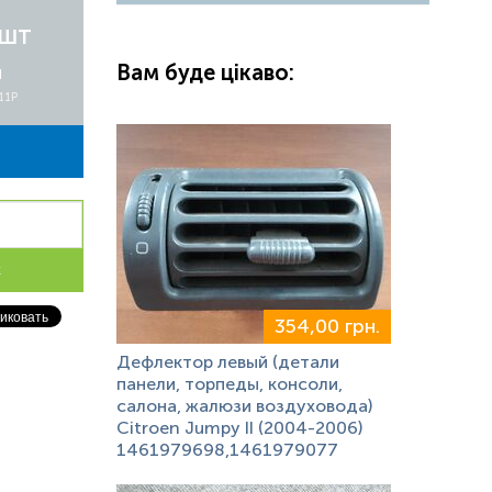
/шт
Вам буде цікаво:
я
11P
к
354,00 грн.
Дефлектор левый (детали
панели, торпеды, консоли,
салона, жалюзи воздуховода)
Citroen Jumpy II (2004-2006)
1461979698,1461979077