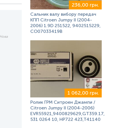
236,00 грн.
Сальник валу вибору передач
КПП Citroen Jumpy II (2004-
2006) 1.9D 251522, 9402515229,
CO07033419B
 Нова
1 062,00 грн.
Ролик ГРМ Ситроен Джампи /
Citroen Jumpy II (2004-2006)
EVR55921,9400829629,GT359.17,
531 0264 10, HP722 423,T41140