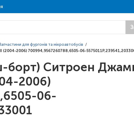
ня
З
Запчастини для фургонів та мікроавтобусів
/
II (2004-2006) 700994,9567260788,6505-06-5575011P,239541,20330
ш-борт) Ситроен Джам
004-2006)
,6505-06-
33001