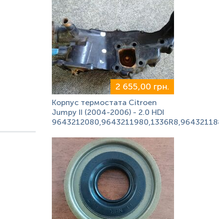
2 655,00 грн.
Корпус термостата Citroen
Jumpy II (2004-2006) - 2.0 HDI
9643212080,9643211980,1336R8,96432118