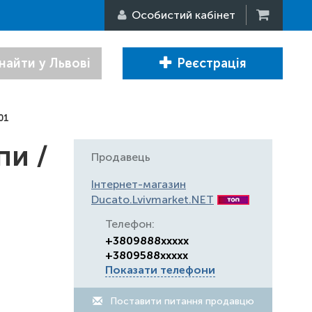
Особистий кабінет
найти у Львові
Реєстрація
01
пи /
Продавець
Інтернет-магазин
Ducato.Lvivmarket.NET
Телефон:
+3809888xxxxx
+3809588xxxxx
Показати телефони
Поставити питання продавцю