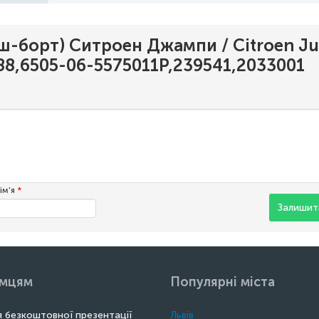
ьш-борт) Ситроен Джампи / Citroen J
788,6505-06-5575011P,239541,2033001
ім'я
*
Залишити
ємцям
Популярні міста
 безкоштовної презентації
Львів