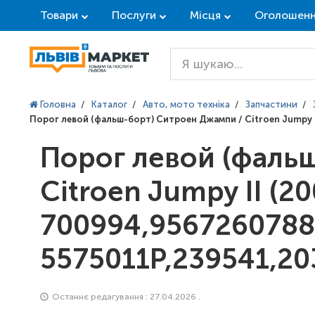
Товари
Послуги
Місця
Оголошен
Головна
/
Каталог
/
Авто, мото техніка
/
Запчастини
/
Порог левой (фальш-борт) Ситроен Джампи / Citroen Jumpy 
Порог левой (фаль
Citroen Jumpy II (2
700994,9567260788
5575011P,239541,20
Останнє редагування : 27.04.2026 .