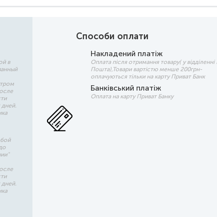
Способи оплати
Накладений платіж
ой в
Оплата після отримання товару( у відділенні
занный
Пошта),Товари вартістю менше 200грн-
оплачуються тільки на карту Приват Банк
утром
Банківський платіж
после
Оплата на карту Приват Банку
сти
 дней.
ика
юбой
до
чии"
после
сти
 дней.
ика