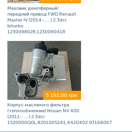
Маховик демпферный/
передний привод FWD Renault
Master IV (2014-……) 2.3dci
biturbo
123009802R,123009041R
5 192,00 грн.
Корпус масляного фильтра
(теплообменник) Nissan NV 400
(2011-......) 2.3dci
1520000Q0L,8201005241,4420402,93168067