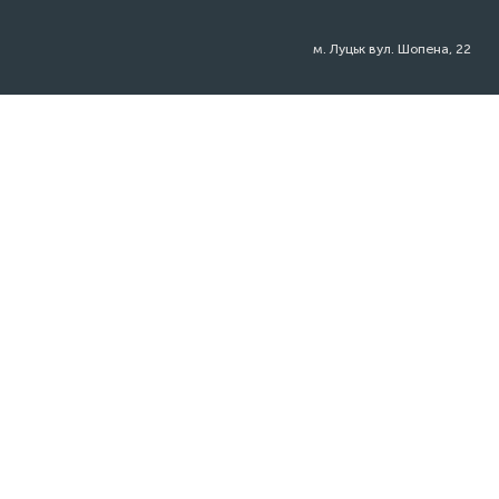
м. Луцьк вул. Шопена, 22