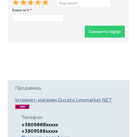
Ваше ім'я
*
Залишити відгук
Продавець
Інтернет-магазин Ducato.Lvivmarket.NET
Телефон:
+3809888xxxxx
+3809588xxxxx