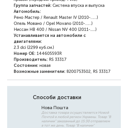
Группа запчастей:
Система впуска и выпуска
Автомобиль:
Рено Мастер / Renault Master IV (2010-……)
Опель Мовано / Opel Movano (2010-……)
Ниссан НВ 400 / Nissan NV 400 (2011-......)
Устанавливается на автомобили с
двигателями:
2.3 dci (2299 куб.см.)
Номер ОЕ:
144605593R
Производитель:
RS 33317
Состояние:
новая
Возможные заменители:
8200753502, RS 33317
Способи доставки
Нова Пошта
Доставка товара осуществляется Новой
Почтой в любой регион Украины. Товар "В
наличии" заказанный до 15:30 отправляем
в тот же день. Товар "В наличии"