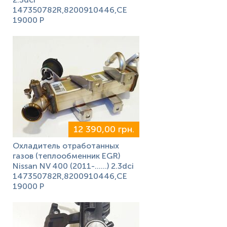
147350782R,8200910446,CE
19000 P
12 390,00 грн.
Охладитель отработанных
газов (теплообменник EGR)
Nissan NV 400 (2011-......) 2.3dci
147350782R,8200910446,CE
19000 P