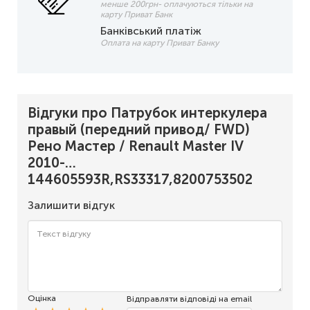
менше 200грн- оплачуються тільки на
карту Приват Банк
Банківський платіж
Оплата на карту Приват Банку
Відгуки про Патрубок интеркулера
правый (передний привод/ FWD)
Рено Мастер / Renault Master IV
2010-…
144605593R,RS33317,8200753502
Залишити відгук
Оцінка
Відправляти відповіді на email