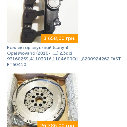
3 658,00 грн.
Коллектор впускной (сапун)
Opel Movano (2010-……) 2.3dci
93168259,41103016,1104600Q1L,8200924262,FAST
FT50410
26 786,00 грн.