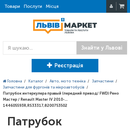
Товари
Послуги
Місця
Знайти у Львові
Реєстрація
Головна
/
Каталог
/
Авто, мото техніка
/
Запчастини
/
Запчастини для фургонів та мікроавтобусів
/
Патрубок интеркулера правый (передний привод/ FWD) Рено
Мастер / Renault Master IV 2010-…
144605593R,RS33317,8200753502
Патрубок