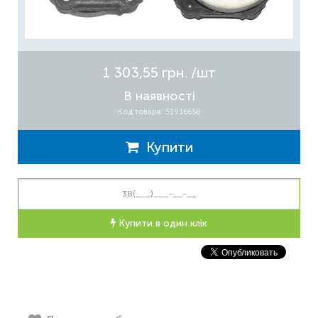
1 303,55 грн.
/шт
В наявності
Код товара: 51916658
Купити
Купити в один клік