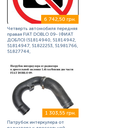
6 742,50 грн.
Четверть автомобиля передняя
правая FIAT DOBLO 09- (ФИАТ
ДОБЛО) (51814940, 51814942,
51814947, 51822253, 51981766,
51827744,
1 303,55 грн.
Патрубок интеркулера от
радиатора к дроссельной