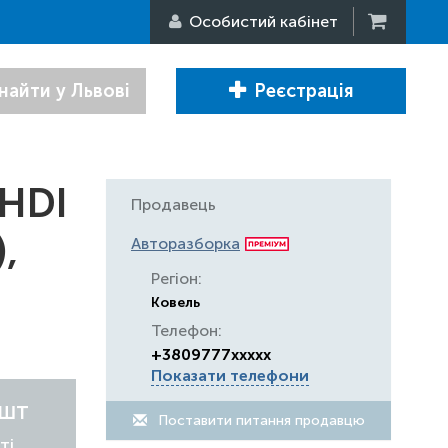
Особистий кабінет
найти у Львові
Реєстрація
6HDI
Продавець
,
Авторазборка
Регіон:
Ковель
Телефон:
+3809777xxxxx
Показати телефони
/шт
Поставити питання продавцю
ті