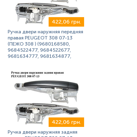
422,06 грн.
Ручка двери наружняя передняя
правая PEUGEOT 308 07-13
(ПЕЖО 308 ) (9680168580,
9684522477, 9684522677,
9681634777, 9681634877,
422,06 грн.
Ручка двери наружняя задняя