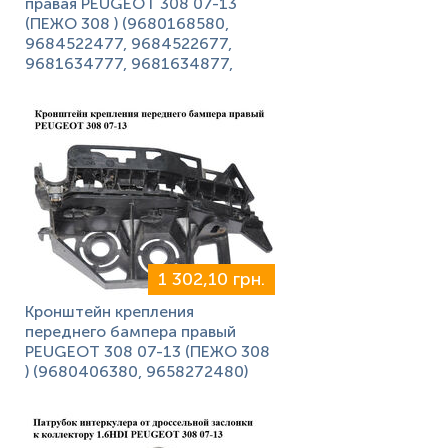
правая PEUGEOT 308 07-13
(ПЕЖО 308 ) (9680168580,
9684522477, 9684522677,
9681634777, 9681634877,
1 302,10 грн.
Кронштейн крепления
переднего бампера правый
PEUGEOT 308 07-13 (ПЕЖО 308
) (9680406380, 9658272480)