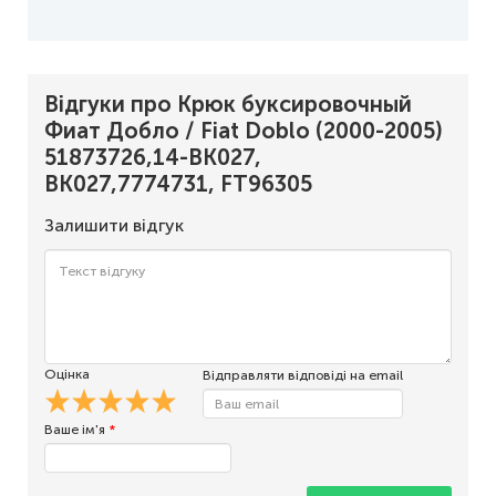
Відгуки про Крюк буксировочный
Фиат Добло / Fiat Doblo (2000-2005)
51873726,14-BK027,
BK027,7774731, FT96305
Залишити відгук
Оцінка
Відправляти відповіді на email
Ваше ім'я
*