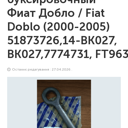
Фиат Добло / Fiat
Doblo (2000-2005)
51873726,14-BK027,
BK027,7774731, FT96
Останнє редагування : 27.04.2026 .