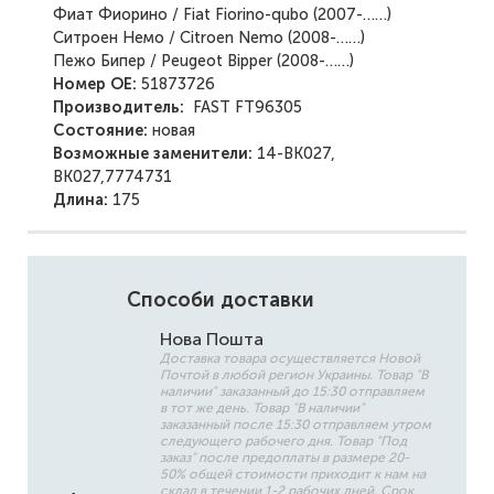
Фиат Фиорино / Fiat Fiorino-qubo (2007-……)
Ситроен Немо / Citroen Nemo (2008-……)
Пежо Бипер / Peugeot Bipper (2008-……)
Номер ОЕ:
51873726
Производитель:
FAST
FT96305
Состояние:
новая
Возможные заменители:
14-BK027,
BK027,7774731
Длина:
175
Способи доставки
Нова Пошта
Доставка товара осуществляется Новой
Почтой в любой регион Украины. Товар "В
наличии" заказанный до 15:30 отправляем
в тот же день. Товар "В наличии"
заказанный после 15:30 отправляем утром
следующего рабочего дня. Товар "Под
заказ" после предоплаты в размере 20-
50% общей стоимости приходит к нам на
склад в течении 1-2 рабочих дней. Срок