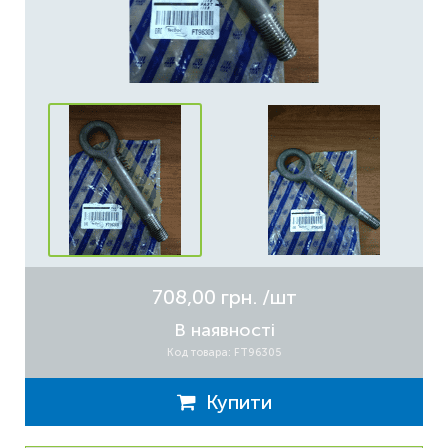
708,00 грн.
/шт
В наявності
Код товара: FT96305
Купити