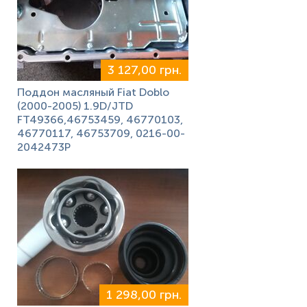
3 127,00 грн.
Поддон масляный Fiat Doblo
(2000-2005) 1.9D/JTD
FT49366,46753459, 46770103,
46770117, 46753709, 0216-00-
2042473P
1 298,00 грн.