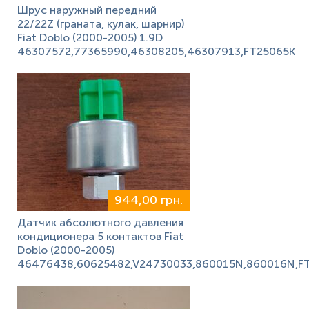
Шрус наружный передний
22/22Z (граната, кулак, шарнир)
Fiat Doblo (2000-2005) 1.9D
46307572,77365990,46308205,46307913,FT25065K
944,00 грн.
Датчик абсолютного давления
кондиционера 5 контактов Fiat
Doblo (2000-2005)
46476438,60625482,V24730033,860015N,860016N,F