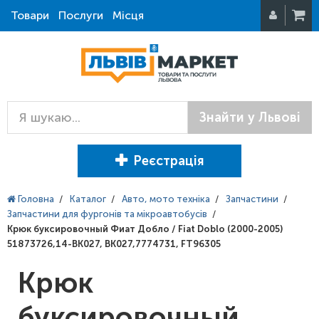
Товари
Послуги
Місця
Знайти у Львові
Реєстрація
Головна
/
Каталог
/
Авто, мото техніка
/
Запчастини
/
Запчастини для фургонів та мікроавтобусів
/
Крюк буксировочный Фиат Добло / Fiat Doblo (2000-2005)
51873726,14-BK027, BK027,7774731, FT96305
Крюк
буксировочный