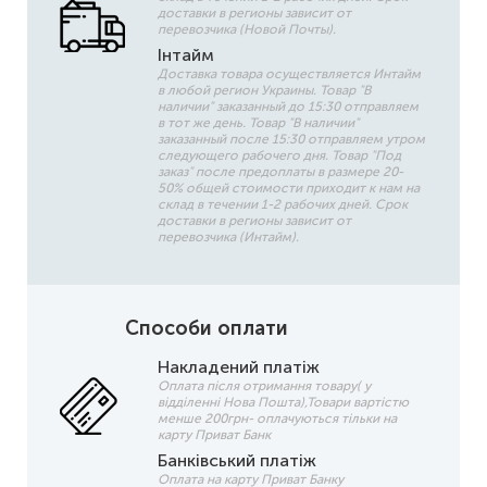
доставки в регионы зависит от
перевозчика (Новой Почты).
Інтайм
Доставка товара осуществляется Интайм
в любой регион Украины. Товар "В
наличии" заказанный до 15:30 отправляем
в тот же день. Товар "В наличии"
заказанный после 15:30 отправляем утром
следующего рабочего дня. Товар "Под
заказ" после предоплаты в размере 20-
50% общей стоимости приходит к нам на
склад в течении 1-2 рабочих дней. Срок
доставки в регионы зависит от
перевозчика (Интайм).
Способи оплати
Накладений платіж
Оплата після отримання товару( у
відділенні Нова Пошта),Товари вартістю
менше 200грн- оплачуються тільки на
карту Приват Банк
Банківський платіж
Оплата на карту Приват Банку