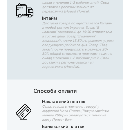
склад в течении 1-2 рабочих дней. Срок
доставки в регионы зависит от
перевозчика (Новой Почты).
Інтайм
Доставка товара осуществляется Интайм
в любой регион Украины. Товар "В
наличии" заказанный до 15:30 отправляем
в тот же день. Товар "В наличии"
заказанный после 15:30 отправляем утром
следующего рабочего дня. Товар "Под
заказ" после предоплаты в размере 20-
50% общей стоимости приходит к нам на
склад в течении 1-2 рабочих дней. Срок
доставки в регионы зависит от
перевозчика (Интайм).
Способи оплати
Накладений платіж
Оплата після отримання товару( у
відділенні Нова Пошта),Товари вартістю
менше 200грн- оплачуються тільки на
карту Приват Банк
Банківський платіж