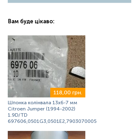
Вам буде цікаво:
118,00 грн.
Шпонка колінвала 13х6-7 мм
Citroen Jumper (1994-2002)
1.9D/TD
697606,0501G3,0501E2,7903070005