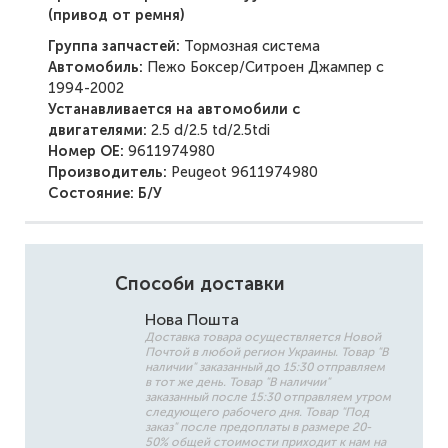
(привод от ремня)
Группа запчастей:
Тормозная система
Автомобиль:
Пежо Боксер/Ситроен Джампер с
1994-2002
Устанавливается на автомобили с
двигателями:
2.5 d/2.5 td/2.5tdi
Номер ОЕ:
9611974980
Производитель:
Peugeot 9611974980
Состояние: Б/У
Способи доставки
Нова Пошта
Доставка товара осуществляется Новой
Почтой в любой регион Украины. Товар "В
наличии" заказанный до 15:30 отправляем
в тот же день. Товар "В наличии"
заказанный после 15:30 отправляем утром
следующего рабочего дня. Товар "Под
заказ" после предоплаты в размере 20-
50% общей стоимости приходит к нам на