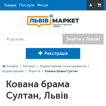
Товари
Послуги
Місця
Знайти у Львові
Реєстрація
Головна
/
Каталог
/
Будматеріали та інструменти
/
Будматеріали
/
Ворота
/
Кована брама Султан
Кована брама
Султан, Львів