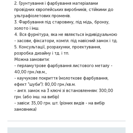
2. Грунтування і фарбування матеріалами
провідних європейських виробників, стійкими до
ультрафіолетових променів.
3. Фарбування під старовину, під мідь, бронзу,
золото і інш.
4. Вся фурнітура, яка не являється індивідуальною
- засови, фіксатори, компл. під навісний замок і тд.
5. Консультації, розрахунки, проектування,
розробка дизайну і тд. і тп.
Можна замовити:
- перламутрове фарбування листового металу -
40,00 грн./кв.м.,
- каучукове покриття (молоткове фарбування,
ефект "шуби"): 80,00 грн./кв.м.
- англ. замок на 3 ключі зі встановленням: 300,00
грн. (або інш. на вибір)
- завіси: 35,00 грн. шт. (різних видів - на вибір
замовника)