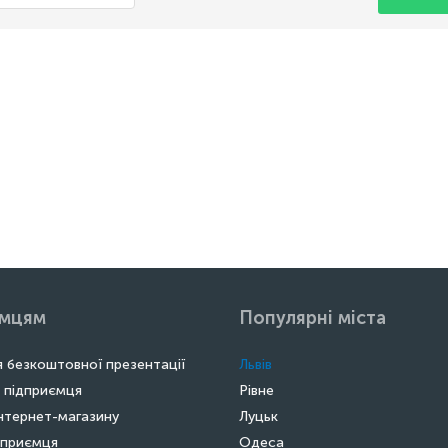
ємцям
Популярні міста
 безкоштовної презентації
Львів
 підприємця
Рівне
нтернет-магазину
Луцьк
дприємця
Одеса