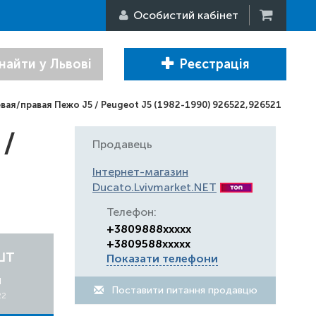
Особистий кабінет
найти у Львові
Реєстрація
ая/правая Пежо J5 / Peugeot J5 (1982-1990) 926522,926521
 /
Продавець
Інтернет-магазин
Ducato.Lvivmarket.NET
Телефон:
+3809888xxxxx
+3809588xxxxx
шт
Показати телефони
я
Поставити питання продавцю
22