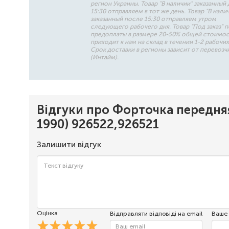
регион Украины. Товар "В наличии" заказанный 
15:30 отправляем в тот же день. Товар "В нали
заказанный после 15:30 отправляем утром
следующего рабочего дня. Товар "Под заказ" 
предоплаты в размере 20-50% общей стоимо
приходит к нам на склад в течении 1-2 рабочих
Срок доставки в регионы зависит от перевозч
(Интайм).
Відгуки про Форточка передняя
1990) 926522,926521
Залишити відгук
Оцінка
Відправляти відповіді на email
Ваше 