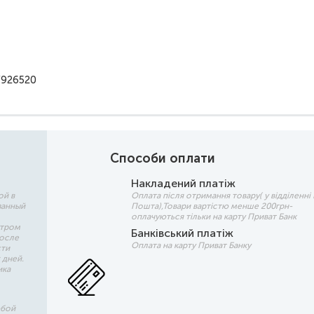
/926520
Способи оплати
Накладений платіж
ой в
Оплата після отримання товару( у відділенні
занный
Пошта),Товари вартістю менше 200грн-
оплачуються тільки на карту Приват Банк
утром
Банківський платіж
после
Оплата на карту Приват Банку
сти
 дней.
ика
юбой