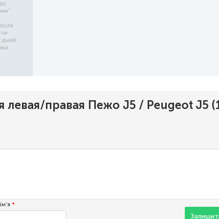
до
чии"
после
сти
 дней.
ика
 левая/правая Пежо J5 / Peugeot J5 (
ім'я
*
Залишити