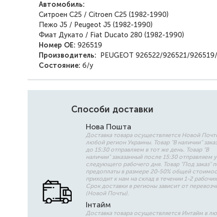
Автомобиль:
Ситроен С25 / Citroen C25 (1982-1990)
Пежо J5 / Peugeot J5 (1982-1990)
Фиат Дукато / Fiat Ducato 280 (1982-1990)
Номер ОЕ:
926519
Производитель:
PEUGEOT
926522/926521/926519
Состояние:
б/у
Способи доставки
Нова Пошта
Доставка товара осуществляется Новой Почт
любой регион Украины. Товар "В наличии" зака
до 15:30 отправляем в тот же день. Товар "В
наличии" заказанный после 15:30 отправляем 
следующего рабочего дня. Товар "Под заказ" 
предоплаты в размере 20-50% общей стоимо
приходит к нам на склад в течении 1-2 рабочих
Срок доставки в регионы зависит от перевозч
(Новой Почты).
Інтайм
Доставка товара осуществляется Интайм в л