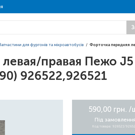
ня
З
Запчастини для фургонів та мікроавтобусів
/
Форточка передняя лев
левая/правая Пежо J5
990) 926522,926521
590,00 грн.
/
Під замовленн
Код товара: 926521/9265