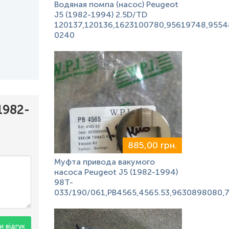
Водяная помпа (насос) Peugeot
J5 (1982-1994) 2.5D/TD
120137,120136,1623100780,95619748,9554
0240
1982-
885,00 грн.
Муфта привода вакумого
насоса Peugeot J5 (1982-1994)
98T-
033/190/061,PB4565,4565.53,9630898080,7
 відгук