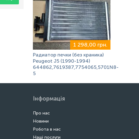
1 298,00 грн.
Радиатор печки (без краника)
Peugeot J5 (1990-1994)
644862,7619387,7754065,5701N8-
5
Інформація
Про нас
Новини
Робота в нас
Наші послуги