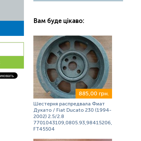
Вам буде цікаво:
к
885,00 грн.
Шестерня распредвала Фиат
Дукато / Fiat Ducato 230 (1994-
2002) 2.5/2.8
7701043109,0805.93,98415206,
FT45504