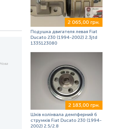
2 065,00 грн.
Подушка двигателя левая Fiat
Ducato 230 (1994-2002) 2.3jtd
1335123080
 Нова
2 183,00 грн.
Шків колінвала демпферний 6
струмків Fiat Ducato 230 (1994-
2002) 2.5/2.8