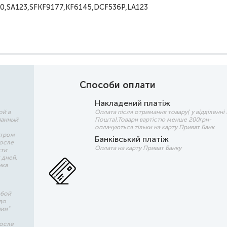
0,SA123,SFKF9177,KF6145,DCF536P,LA123
Способи оплати
Накладений платіж
ой в
Оплата після отримання товару( у відділенні
занный
Пошта),Товари вартістю менше 200грн-
оплачуються тільки на карту Приват Банк
утром
Банківський платіж
после
Оплата на карту Приват Банку
сти
 дней.
ика
юбой
до
чии"
после