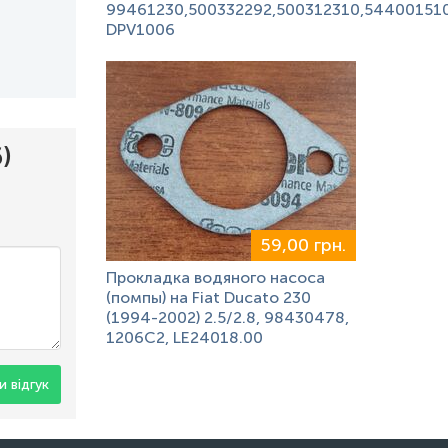
99461230,500332292,500312310,544001510
DPV1006
)
59,00 грн.
Прокладка водяного насоса
(помпы) на Fiat Ducato 230
(1994-2002) 2.5/2.8, 98430478,
1206C2, LE24018.00
 відгук