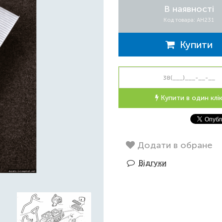
В наявності
Код товара: AH231
Купити
Купити в один клі
Додати в обране
Відгуки