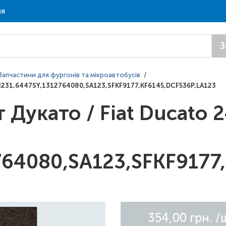
ня
З
Запчастини для фургонів та мікроавтобусів
/
 AH231,6447SY,1312764080,SA123,SFKF9177,KF6145,DCF536P,LA123
 Дукато / Fiat Ducato 
64080,SA123,SFKF9177
354,00 грн.
/