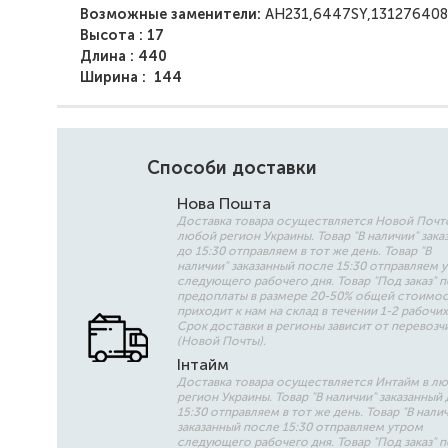
Возможные заменители:
AH231,6447SY,131276408
Высота : 17
Длина : 440
Ширина : 144
Способи доставки
Нова Пошта
Доставка товара осуществляется Новой Почт
любой регион Украины. Товар "В наличии" зака
до 15:30 отправляем в тот же день. Товар "В
наличии" заказанный после 15:30 отправляем 
следующего рабочего дня. Товар "Под заказ" 
предоплаты в размере 20-50% общей стоимо
приходит к нам на склад в течении 1-2 рабочих
Срок доставки в регионы зависит от перевозч
(Новой Почты).
Інтайм
Доставка товара осуществляется Интайм в л
регион Украины. Товар "В наличии" заказанный 
15:30 отправляем в тот же день. Товар "В нали
заказанный после 15:30 отправляем утром
следующего рабочего дня. Товар "Под заказ" 