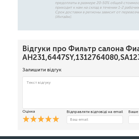
предоплаты в размере 20-50% общей стоимо
приходит к нам на склад в течении 1-2 рабочих
Срок доставки в регионы зависит от перевозч
(Интайм).
Відгуки про Фильтр салона Фиат
AH231,6447SY,1312764080,SA12
Залишити відгук
Оцінка
Відправляти відповіді на email
Ваше 