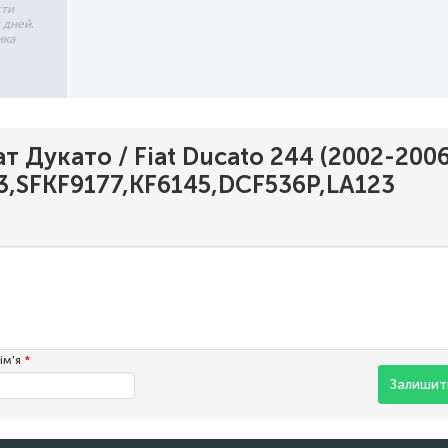
сти
 дней.
ика
 Дукато / Fiat Ducato 244 (2002-2006
3,SFKF9177,KF6145,DCF536P,LA123
ім'я
*
Залишити