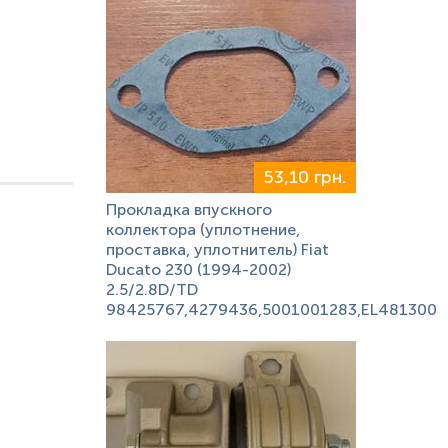
53,10 грн.
Прокладка впускного
коллектора (уплотнение,
проставка, уплотнитель) Fiat
Ducato 230 (1994-2002)
2.5/2.8D/TD
98425767,4279436,5001001283,EL481300