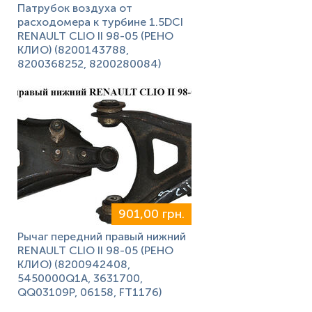
Патрубок воздуха от
расходомера к турбине 1.5DCI
RENAULT CLIO II 98-05 (РЕНО
КЛИО) (8200143788,
8200368252, 8200280084)
901,00 грн.
Рычаг передний правый нижний
RENAULT CLIO II 98-05 (РЕНО
КЛИО) (8200942408,
5450000Q1A, 3631700,
QQ03109P, 06158, FT1176)