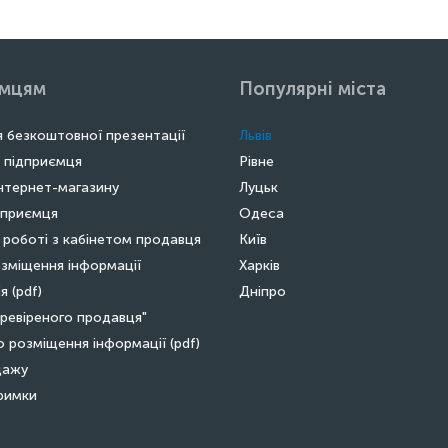
ємцям
Популярні міста
 безкоштовної презентації
Львів
 підприємця
Рівне
нтернет-магазину
Луцьк
дприємця
Одеса
 роботі з кабінетом продавця
Київ
зміщення інформації
Харків
я (pdf)
Дніпро
ревіреного продавця"
о розміщення інформації (pdf)
дажу
тримки