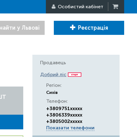
Особистий кабінет
найти у Львові
Реєстрація
Продавець
Добрий ліс
Регіон:
Сихів
шт
Телефон:
+3809751xxxxx
+3806339xxxxx
+3805002xxxxx
Показати телефони