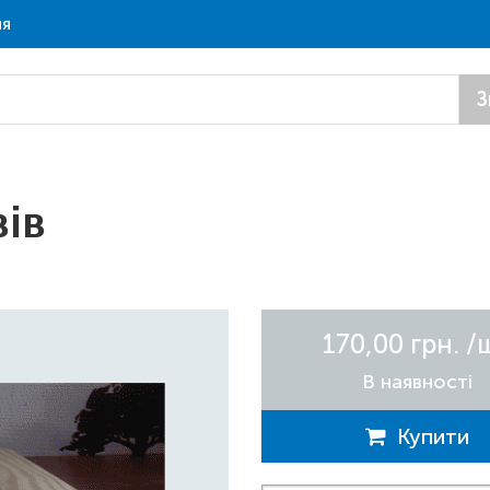
ня
З
вів
170,00 грн.
/
В наявності
Купити