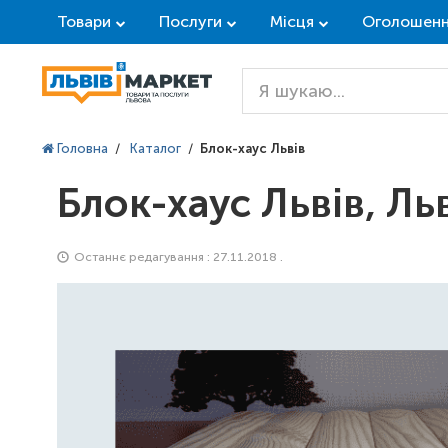
Товари
Послуги
Місця
Оголошен
Головна
/
Каталог
/
Блок-хаус Львів
Блок-хаус Львів, Ль
Останнє редагування : 27.11.2018 .